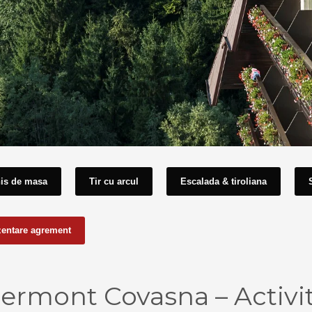
is de masa
Tir cu arcul
Escalada & tiroliana
zentare agrement
rmont Covasna – Activit