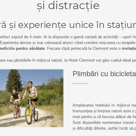
și distracție
ră și experiențe unice în stați
ect sejurul de 4 stele. Ai la dispoziție o gamă variată de activități – sport în 
 Experiența devine și mai valoroasă atunci când combini mișcarea cu terapiile
neficiile pentru sănătate
. Fiecare clipă petrecută la Clermont este o
invitați
are sau plimbările în mijlocul naturii, la Hotel Clermont vei găsi cadrul ideal 
Plimbări cu bicicleta
Amplasarea hotelului în mijlocul n
frumusețea și liniștea naturii este o 
mari pentru a vă bucura alături de fa
Sunt disponibile numeroase trasee m
și dificultăţi diferite, astfel încât s