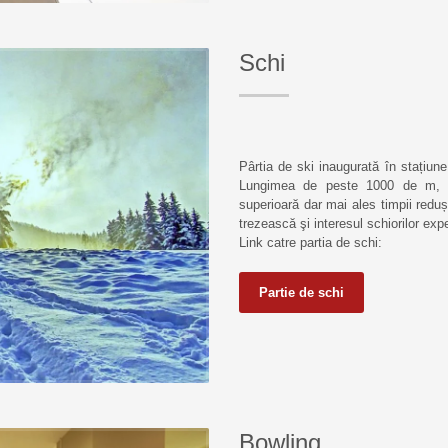
Schi
Pârtia de ski inaugurată în stațiune
Lungimea de peste 1000 de m, ins
superioară dar mai ales timpii redu
trezească şi interesul schiorilor exp
Link catre partia de schi:
Partie de schi
Bowling