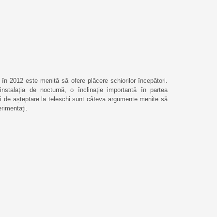
 în 2012 este menită să ofere plăcere schiorilor începători.
talația de nocturnă, o înclinație importantă în partea
și de așteptare la teleschi sunt câteva argumente menite să
erimentați.