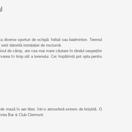
l
ca diverse sporturi de echipă: fotbal sau badminton. Terenul
 serii datorită instalației de nocturnă.
isul de câmp, are cea mai mare căutare în rândul oaspeților
rea în timp util a terenului. Cei împătimiți pot opta pentru
de masă în aer liber, într-o atmosferă extrem de liniștită. O
cinta Bar & Club Clermont.