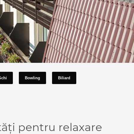
Schi
Bowling
Biliard
ăți pentru relaxare