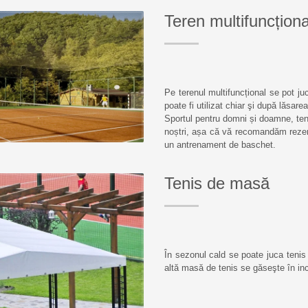
Teren multifuncționa
Pe terenul multifuncțional se pot ju
poate fi utilizat chiar şi după lăsarea
Sportul pentru domni și doamne, ten
noștri, așa că vă recomandăm rezerva
un antrenament de baschet.
Tenis de masă
În sezonul cald se poate juca tenis 
altă masă de tenis se găseşte în in