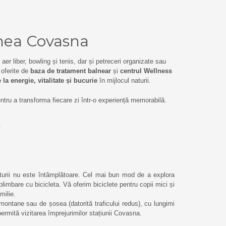
unea Covasna
aer liber, bowling și tenis, dar și petreceri organizate sau
 oferite de
baza de tratament balnear
și
centrul Wellness
e la energie, vitalitate și bucurie
în mijlocul naturii.
pentru a transforma fiecare zi într-o experiență memorabilă.
aturii nu este întâmplătoare. Cel mai bun mod de a explora
plimbare cu bicicleta. Vă oferim biciclete pentru copii mici și
milie.
ontane sau de șosea (datorită traficului redus), cu lungimi
ă permită vizitarea împrejurimilor stațiunii Covasna.