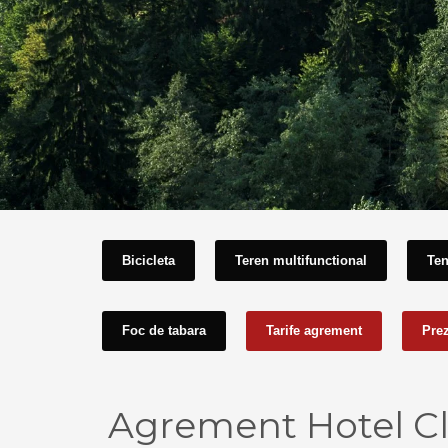
Bicicleta
Teren multifunctional
Ten
Foc de tabara
Tarife agrement
Pre
Agrement Hotel Cle