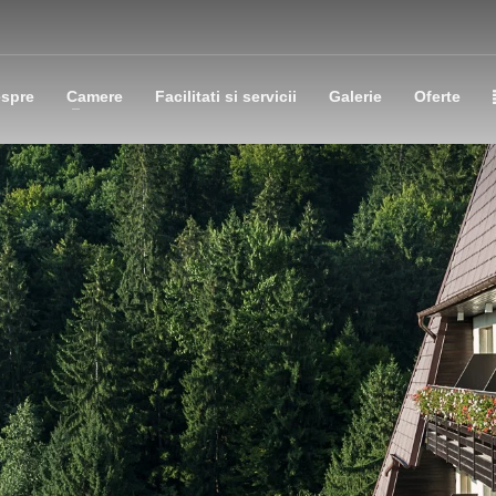
spre
Camere
Facilitati si servicii
Galerie
Oferte